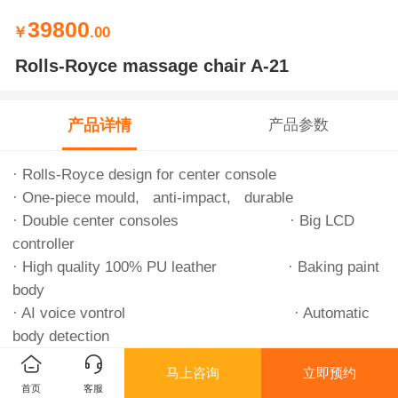
39800
￥
.00
Rolls-Royce massage chair A-21
产品详情
产品参数
· Rolls-Royce design for center console
· One-piece mould, anti-impact, durable
· Double center consoles · Big LCD
controller
· High quality 100% PU leather · Baking paint
body
· AI voice vontrol · Automatic
body detection
· 8 cores chips · Intelligent
马上咨询
立即预约
metallic robot hand
首页
客服